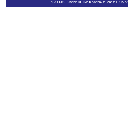
©
ՍԹ
-
ՍԺԱ
Armenia.ru
, «Медиафабрика „Аракс“». Свид