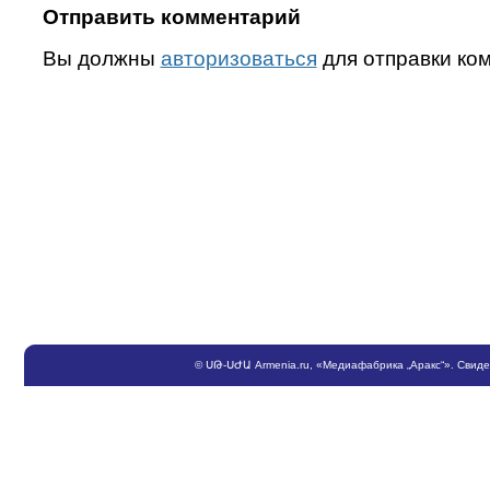
Отправить комментарий
Вы должны
авторизоваться
для отправки ко
©
ՍԹ
-
ՍԺԱ
Armenia.ru
, «Медиафабрика „Аракс“». Свид