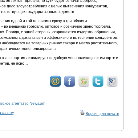
х объектов торговли, по сути будет означать регресс,
ное дело злоупотребления с целью вытеснения конкурентов,
тветствующих государственных ведомств.
рения одной и той же фирмы сразу в три области
– во внешнюю торговлю, оптовое и розничное звено торговли,
ах. Правда, с одной стороны, сокращаются издержки обращения,
возможность диктата цен и эффективного вытеснения конкурентов.
я наблюдается на товарных рынках сахара и масла растительного,
 практически монополизированы.
я выше партия ликвидирует подобную монополизацию в импорте и
ркетов, не ясно…
ское агентство News.am
 ссылку
.
Версия для печати