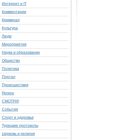
Интернет и IT
Комментарии
Криминал
Культура
Люди
Мероприятия
Наука и образование
Общество
Политика
Портал
Происшествия
Регион
СМОТРИ!
События
Спорт и здоровье
Турецкие протоколы
Церковь и религия