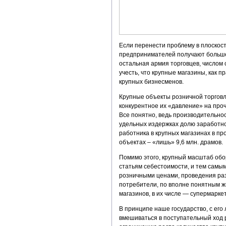
Если перенести проблему в плоскост
предпринимателей получают больше 
остальная армия торговцев, числом 
учесть, что крупные магазины, как 
крупных бизнесменов.
Крупные объекты розничной торговл
конкурентное их «давление» на про
Все понятно, ведь производительнос
удельных издержках долю заработной
работника в крупных магазинах в про
объектах – «лишь» 9,6 млн. драмов.
Помимо этого, крупный масштаб обо
статьям себестоимости, и тем самы
розничными ценами, проведения раз
потребители, по вполне понятным ж
магазинов, в их числе — супермарке
В принципе наше государство, с его
вмешиваться в поступательный ход р