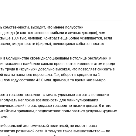
ь собственности, выходит, что менее полусотни
дохода (и соответственно прибыли и личных доходов), чем
свыше 13,4 тыс. человек. Контраст еще более усиливается, если
правило, входят в сети (фирмы), являющиеся собственностью
и в большинстве своем дислоцированы в столице республики, и
чие магазины наиболее сильно проявляется именно в этом городе.
ть труда в «крупных» довольно высокая, что позволяет снижать в
 платы наемного персонала. Так, оборот в среднем на 1
шлом году составил 43,0 млн. драмов, в то время как в микро
рота товаров позволяет снижать удельные затраты по многим
м получать неплохие возможности для манипулирования
личных акций по распродаже товаров по низким ценам. В итоге
итейским причинам, предпочитают пользоваться услугами крупных
тами.
 либеральной экономической политикой, не имеет права
азвития розничной сети. К тому же такое вмешательство — по