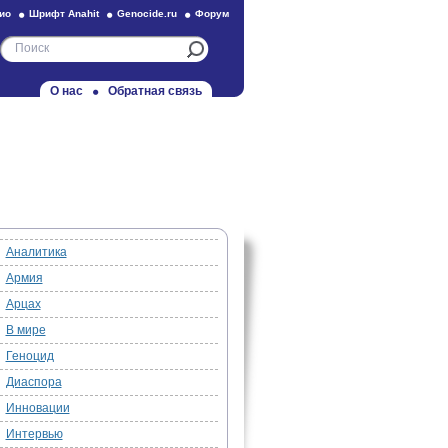
ио
Шрифт Anahit
Genocide.ru
Форум
О нас
Обратная связь
Аналитика
Армия
Арцах
В мире
Геноцид
Диаспора
Инновации
Интервью