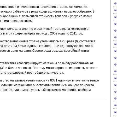
территории и численности населения стране, как Армения,
твующих субъектов в ряде сфер экономики нецелесообразно. В
и обращения, повысится стоимость товаров и услуг, со всеми
вными последствиями.
ир» речь шла именно о розничной торговле, а конкретно о
ь в этой сфере, выбрав период с 2002 года по 2011 год.
ство магазинов в стране увеличилось в 2,6 раза (!), составив в
 почти 13,6 тыс. единиц (точнее – 13575). Получается, что в
меется один магазин. Своего рода рекорд, достойный книги
статистика классифицирует магазины по числу работников, от
 (31 и более человек). Поэтому можно проанализировать, за счет
толь грандиозный рост общего количества.
ство магазинов увеличилось на 8371 единицу, в том числе микро
ебольшие магазинчики обеспечили почти 97% общего прироста.
 темпов в динамике, удельный вес микро магазинов в общем