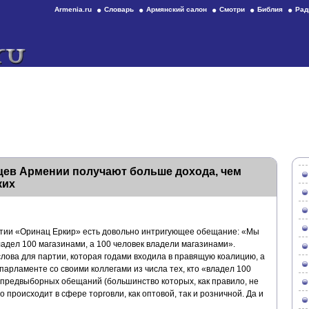
Armenia.ru
Словарь
Армянский салон
Смотри
Библия
Рад
цев Армении получают больше дохода, чем
ких
тии «Оринац Еркир» есть довольно интригующее обещание: «Мы
ладел 100 магазинами, а 100 человек владели магазинами».
лова для партии, которая годами входила в правящую коалицию, а
парламенте со своими коллегами из числа тех, кто «владел 100
 предвыборных обещаний (большинство которых, как правило, не
 происходит в сфере торговли, как оптовой, так и розничной. Да и