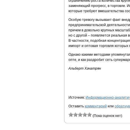
ограничению роста количества крупны
заменяющий прогресс, в торговле. И
которые требуют вмешательства соо
Особую тревогу вызывает факт внед
предпринимательской деятельности 
причем в довольно крупных масштаб
но с другой – появляется реальная 
В частности, подобная концентраци
импорт и оптовая торговля которых
Однако какими методами упомянута
опте, и как раздробит сеть суперма
Альберт Хачатрян
Источник:
Информационно-аналитиче
Оставить
комментарий
или
обратную
(Пока оценок нет)