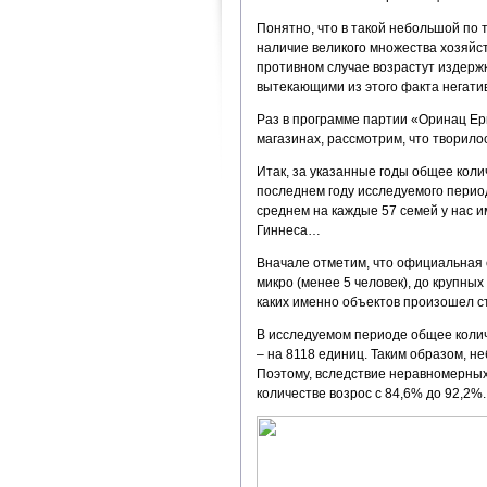
Понятно, что в такой небольшой по 
наличие великого множества хозяйс
противном случае возрастут издержк
вытекающими из этого факта негати
Раз в программе партии «Оринац Ерк
магазинах, рассмотрим, что творилос
Итак, за указанные годы общее количе
последнем году исследуемого периода
среднем на каждые 57 семей у нас и
Гиннеса…
Вначале отметим, что официальная 
микро (менее 5 человек), до крупных
каких именно объектов произошел с
В исследуемом периоде общее количе
– на 8118 единиц. Таким образом, н
Поэтому, вследствие неравномерных
количестве возрос с 84,6% до 92,2%.