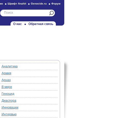
ио
Шрифт Anahit
Genocide.ru
Форум
О нас
Обратная связь
Аналитика
Армия
Арцах
В мире
Геноцид
Диаспора
Инновации
Интервью