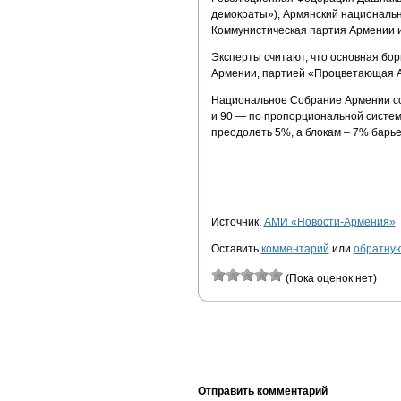
демократы»), Армянский национальн
Коммунистическая партия Армении 
Эксперты считают, что основная бо
Армении, партией «Процветающая 
Национальное Собрание Армении сос
и 90 — по пропорциональной систе
преодолеть 5%, а блокам – 7% барье
Источник:
АМИ «Новости-Армения»
Оставить
комментарий
или
обратную
(Пока оценок нет)
Отправить комментарий