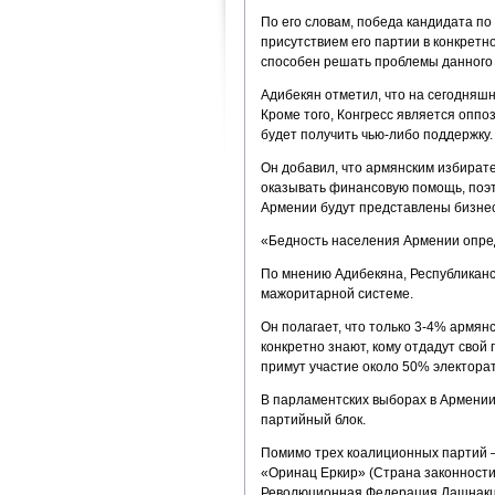
По его словам, победа кандидата п
присутствием его партии в конкретн
способен решать проблемы данного 
Адибекян отметил, что на сегодняшн
Кроме того, Конгресс является оппо
будет получить чью-либо поддержку.
Он добавил, что армянским избират
оказывать финансовую помощь, поэт
Армении будут представлены бизне
«Бедность населения Армении опред
По мнению Адибекяна, Республиканс
мажоритарной системе.
Он полагает, что только 3-4% армян
конкретно знают, кому отдадут свой 
примут участие около 50% электорат
В парламентских выборах в Армении,
партийный блок.
Помимо трех коалиционных партий 
«Оринац Еркир» (Страна законности
Революционная Федерация Дашнакцу