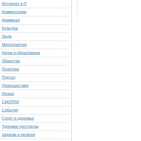
Интернет и IT
Комментарии
Криминал
Культура
Люди
Мероприятия
Наука и образование
Общество
Политика
Портал
Происшествия
Регион
СМОТРИ!
События
Спорт и здоровье
Турецкие протоколы
Церковь и религия