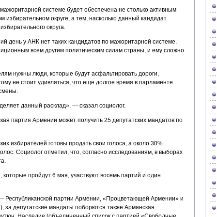
о мажоритарной системе будет обеспечена не столько активным
ом избирательном округе, а тем, насколько данный кандидат
избирательного округа.
ий день у АНК нет таких кандидатов по мажоритарной системе.
зиционным всем другим политическим силам страны, и ему сложно
елям нужны люди, которые будут асфальтировать дороги,
ому не стоит удивляться, что еще долгое время в парламенте
смены.
еляет данный расклад», — сказал социолог.
кая партия Армении может получить 25 депутатских мандатов по
ских избирателей готовы продать свои голоса, а около 30%
голос. Социолог отметил, что, согласно исследованиям, в выборах
а.
 которые пройдут 6 мая, участвуют восемь партий и один
— Республиканской партии Армении, «Процветающей Армении» и
), за депутатские мандаты поборются также Армянская
тюн, Наследие (объединенный список с партией «Свободные