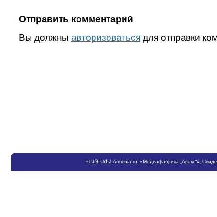
Отправить комментарий
Вы должны
авторизоваться
для отправки ко
©
ՍԹ
-
ՍԺԱ
Armenia.ru
, «Медиафабрика „Аракс“». Свид