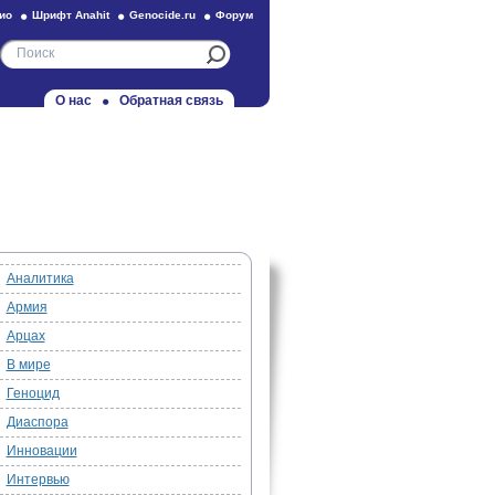
ио
Шрифт Anahit
Genocide.ru
Форум
О нас
Обратная связь
Аналитика
Армия
Арцах
В мире
Геноцид
Диаспора
Инновации
Интервью