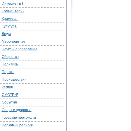
Интернет и IT
Комментарии
Криминал
Культура
Люди
Мероприятия
Наука и образование
Общество
Политика
Портал
Происшествия
Регион
СМОТРИ!
События
Спорт и здоровье
Турецкие протоколы
Церковь и религия