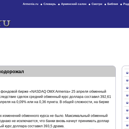
Armenia.ru
Словарь
Армянский салон
Смотри
Библия
Рад
подорожал
а фондовой бирже «NASDAQ OMX Armenia» 25 апреля обменный
Вследствие сделок средний обменный курс доллара составил 392,61
апреля на 0,09% или на 0,36 пункта. В общей сложности, на бирже
х изменений обменного курса не было. Максимальный обменный
 однако не исключается, что банки вновь начнут принимать доллар
й курс доллара составил 393,5 драма.