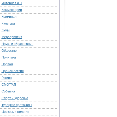
Интернет и IT
Комментарии
Криминал
Культура
Люди
Мероприятия
Наука и образование
Общество
Политика
Портал
Происшествия
Регион
СМОТРИ!
События
Спорт и здоровье
Турецкие протоколы
Церковь и религия