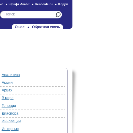
ио
Шрифт Anahit
Genocide.ru
Форум
О нас
Обратная связь
Аналитика
Армия
Арцах
В мире
Геноцид
Диаспора
Инновации
Интервью