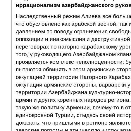
иррационализм азербайджанского руко
Наследственный режим Алиева все больше
что обусловлено как арабской весной, так
давлением по поводу ограничения свободы
оппозиции и инакомыслия и деструктивной
переговорах по нагорно-карабахскому уре
того, у руководящего Азербайджаном клан
проявляется комплекс неполноценности: б
пытаются обвинять в этом армянские стор
оккупацией территории Нагорного Карабах
оккупации армянские стороны, варварски у
территории Азербайджана культурно-исто
армян и других коренных народов региона
такую же политику Армении, почему-то в о
единокровной Турции, стыдясь своей исто
доказать, что пришлыми в регионе являют
зверские погромы и этническую чистку арм