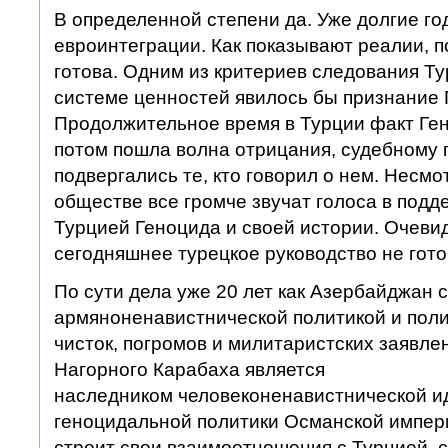
В определенной степени да. Уже долгие го
евроинтеграции. Как показывают реалии, п
готова. Одним из критериев следования Т
системе ценностей явилось бы признание 
Продолжительное время в Турции факт Ге
потом пошла волна отрицания, судебному
подвергались те, кто говорил о нем. Несмо
обществе все громче звучат голоса в подд
Турцией Геноцида и своей истории. Очевид
сегодняшнее турецкое руководство не гото
По сути дела уже 20 лет как Азербайджан 
армяноненавистнической политикой и поли
чисток, погромов и милитаристских заявле
Нагорного Карабаха является
наследником человеконенавистнической и
геноцидальной политики Османской империи
строит свои взаимоотношения с Турцией, ст