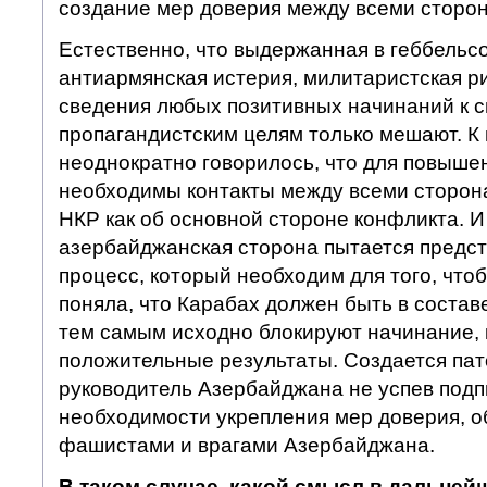
создание мер доверия между всеми сторо
Естественно, что выдержанная в геббельс
антиармянская истерия, милитаристская р
сведения любых позитивных начинаний к 
пропагандистским целям только мешают. К 
неоднократно говорилось, что для повыше
необходимы контакты между всеми сторона
НКР как об основной стороне конфликта. И
азербайджанская сторона пытается предста
процесс, который необходим для того, чт
поняла, что Карабах должен быть в состав
тем самым исходно блокируют начинание, 
положительные результаты. Создается пат
руководитель Азербайджана не успев подп
необходимости укрепления мер доверия, о
фашистами и врагами Азербайджана.
В таком случае, какой смысл в дальней