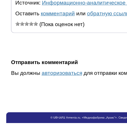
Источник:
Информационно-аналитическое 
Оставить
комментарий
или
обратную ссыл
(Пока оценок нет)
Отправить комментарий
Вы должны
авторизоваться
для отправки ко
©
ՍԹ
-
ՍԺԱ
Armenia.ru
, «Медиафабрика „Аракс“». Свид