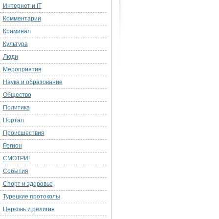
Интернет и IT
Комментарии
Криминал
Культура
Люди
Мероприятия
Наука и образование
Общество
Политика
Портал
Происшествия
Регион
СМОТРИ!
События
Спорт и здоровье
Турецкие протоколы
Церковь и религия