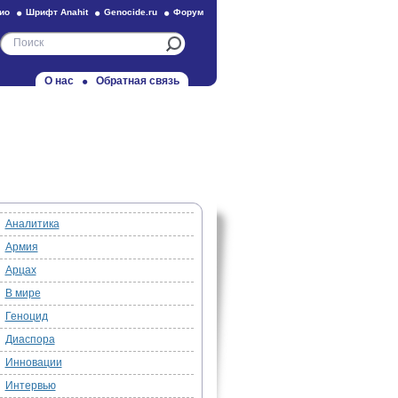
ио
Шрифт Anahit
Genocide.ru
Форум
О нас
Обратная связь
Аналитика
Армия
Арцах
В мире
Геноцид
Диаспора
Инновации
Интервью