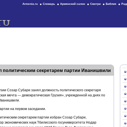
Armenia.ru
Словарь
Армянский салон
Смотри
Библия
Рад
ал политическим секретарем партии Иванишвили
зии Созар Субари занял должность политического секретаря
кая мечта — демократическая Грузия», учрежденной на днях по
Иванишвили.
артии на первом заседании.
литическим секретарем партии избран Созар Субари,
р экономических наук Тбилисского госуниверситета Нодар