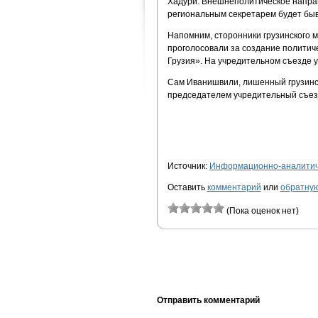
Хадури. Внешнеполитическое направ
региональным секретарем будет бы
Напомним, сторонники грузинского
проголосовали за создание политич
Грузия». На учредительном съезде у
Сам Иванишвили, лишенный грузинск
председателем учредительный съез
Источник:
Информационно-аналитиче
Оставить
комментарий
или
обратную
(Пока оценок нет)
Отправить комментарий