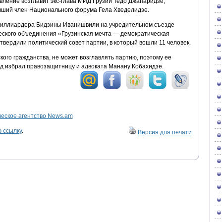
ление возглавит экс-глава МИД Грузии Тедо Джапаридзе,
вший член Национального форума Гела Хведелидзе.
 миллиардера Бидзины Иванишвили на учредительном съезде
еского объединения «Грузинская мечта — демократическая
твердили политический совет партии, в который вошли 11 человек.
ого гражданства, не может возглавлять партию, поэтому ее
д избрал правозащитницу и адвоката Манану Кобахидзе.
ское агентство News.am
 ссылку
.
Версия для печати