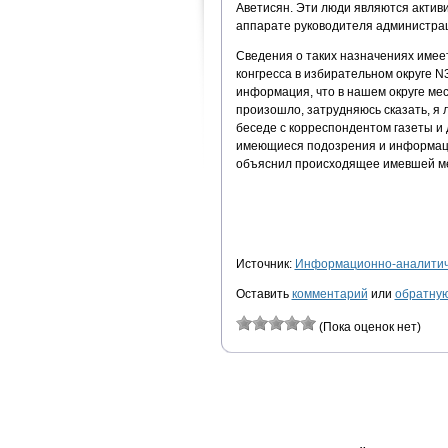
Аветисян. Эти люди являются активи
аппарате руководителя администрац
Сведения о таких назначениях имеет
конгресса в избирательном округе N3
информация, что в нашем округе ме
произошло, затрудняюсь сказать, я л
беседе с корреспондентом газеты и 
имеющиеся подозрения и информаци
объяснил происходящее имевшей ме
Источник:
Информационно-аналитиче
Оставить
комментарий
или
обратную
(Пока оценок нет)