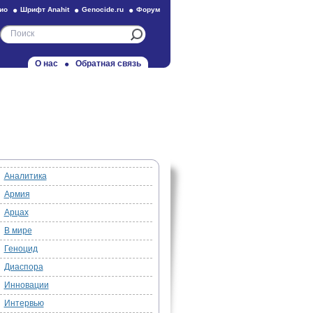
ио
Шрифт Anahit
Genocide.ru
Форум
О нас
Обратная связь
Аналитика
Армия
Арцах
В мире
Геноцид
Диаспора
Инновации
Интервью