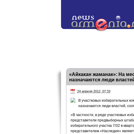
«Айкакан жаманак»: На ме
назначаются люди власте
24 апреля 2012, 07:33
В участковых избирательных ко
назначаются люди властей, соо
«В частности, в ряде участковых из
представители предвыборных штабов
избирательного участка 7/32 в ква
представителем «Наследия» является 