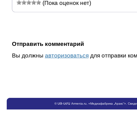
(Пока оценок нет)
Отправить комментарий
Вы должны
авторизоваться
для отправки ко
©
ՍԹ
-
ՍԺԱ
Armenia.ru
, «Медиафабрика „Аракс“». Свид