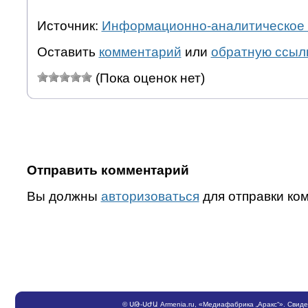
Источник:
Информационно-аналитическое 
Оставить
комментарий
или
обратную ссыл
(Пока оценок нет)
Отправить комментарий
Вы должны
авторизоваться
для отправки ко
©
ՍԹ
-
ՍԺԱ
Armenia.ru
, «Медиафабрика „Аракс“». Свид