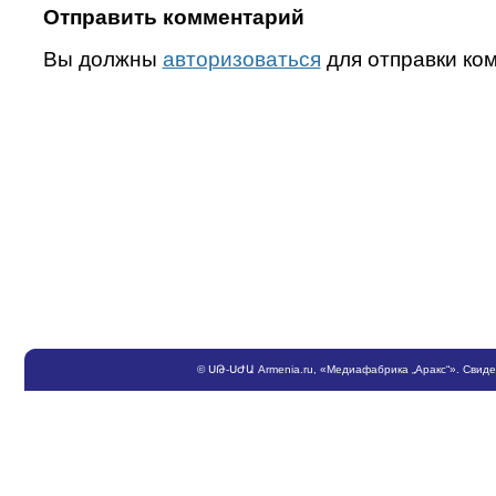
Отправить комментарий
Вы должны
авторизоваться
для отправки ко
©
ՍԹ
-
ՍԺԱ
Armenia.ru
, «Медиафабрика „Аракс“». Свид