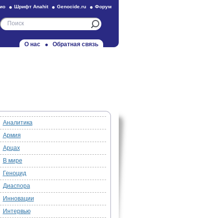
ио
Шрифт Anahit
Genocide.ru
Форум
О нас
Обратная связь
Аналитика
Армия
Арцах
В мире
Геноцид
Диаспора
Инновации
Интервью