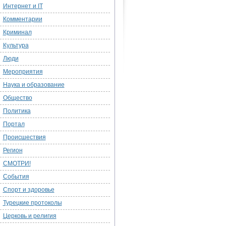
Интернет и IT
Комментарии
Криминал
Культура
Люди
Мероприятия
Наука и образование
Общество
Политика
Портал
Происшествия
Регион
СМОТРИ!
События
Спорт и здоровье
Турецкие протоколы
Церковь и религия