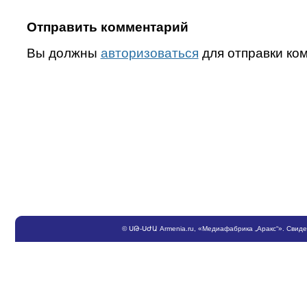
Отправить комментарий
Вы должны
авторизоваться
для отправки ко
©
ՍԹ
-
ՍԺԱ
Armenia.ru
, «Медиафабрика „Аракс“». Свид