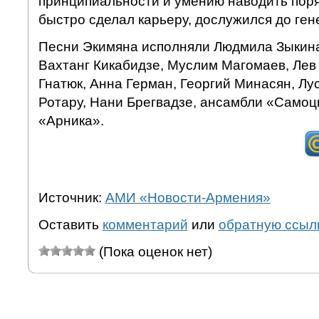
принципиальности и умению наводить поря
быстро сделал карьеру, дослужился до ген
Песни Экимяна исполняли Людмила Зыкина
Вахтанг Кикабидзе, Муслим Магомаев, Лев
Гнатюк, Анна Герман, Георгий Минасян, Лу
Ротару, Нани Брегвадзе, ансамбли «Самоц
«Арника».
Источник:
АМИ «Новости-Армения»
Оставить
комментарий
или
обратную ссыл
(Пока оценок нет)