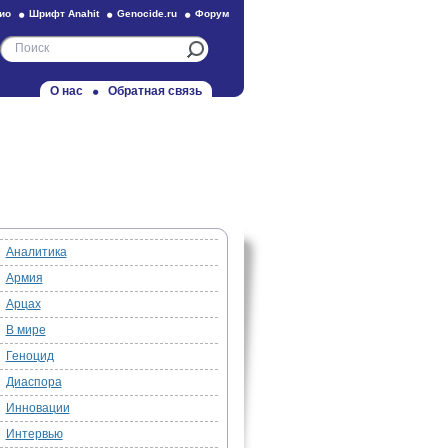
ио
Шрифт Anahit
Genocide.ru
Форум
О нас
Обратная связь
Аналитика
Армия
Арцах
В мире
Геноцид
Диаспора
Инновации
Интервью