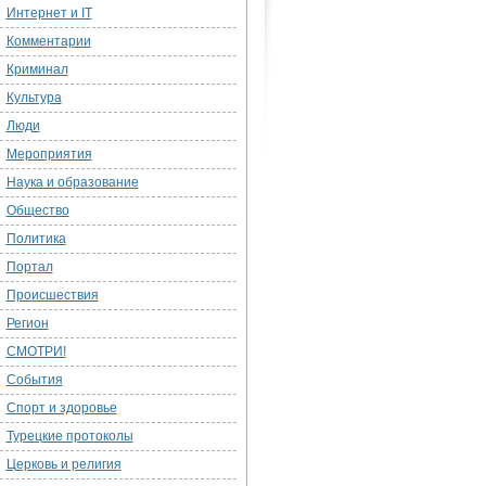
Интернет и IT
Комментарии
Криминал
Культура
Люди
Мероприятия
Наука и образование
Общество
Политика
Портал
Происшествия
Регион
СМОТРИ!
События
Спорт и здоровье
Турецкие протоколы
Церковь и религия