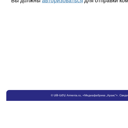
Вы должны
авторизоваться
для отправки ко
©
ՍԹ
-
ՍԺԱ
Armenia.ru
, «Медиафабрика „Аракс“». Свид