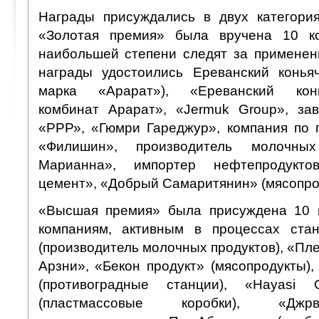
Награды присуждались в двух категори
«Золотая премия» была вручена 10 к
наибольшей степени следят за применен
награды удостоились Ереванский конья
марка «Арарат»), «Ереванский конья
комбинат Арарат», «Jermuk Group», за
«РРР», «Гюмри Гареджур», компания по 
«Филишин», производитель молочны
Марианна», импортер нефтепродукт
цемент», «Добрый Самаритянин» (мясопро
«Высшая премия» была присуждена 10 
компаниям, активным в процессах стан
(производитель молочных продуктов), «П
Арзни», «Бекон продукт» (мясопродукты), 
(противоградные станции), «Hayasi 
(пластмассовые коробки), «Джр