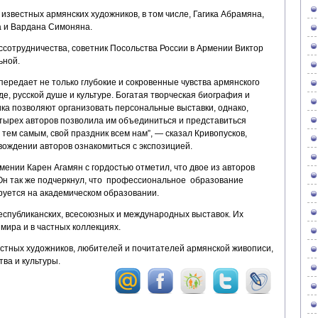
известных армянских художников, в том числе, Гагика Абрамяна,
а и Вардана Симоняна.
ссотрудничества, советник Посольства России в Армении Виктор
ьной.
 передает не только глубокие и сокровенные чувства армянского
де, русской душе и культуре. Богатая творческая биография и
ка позволяют организовать персональные выставки, однако,
етырех авторов позволила им объединиться и представиться
 тем самым, свой праздник всем нам”, — сказал Кривопусков,
ождении авторов ознакомиться с экспозицией.
ении Карен Агамян с гордостью отметил, что двое из авторов
 Он так же подчеркнул, что профессиональное образование
ируется на академическом образовании.
еспубликанских, всесоюзных и международных выставок. Их
мира и в частных коллекциях.
естных художников, любителей и почитателей армянской живописи,
ва и культуры.