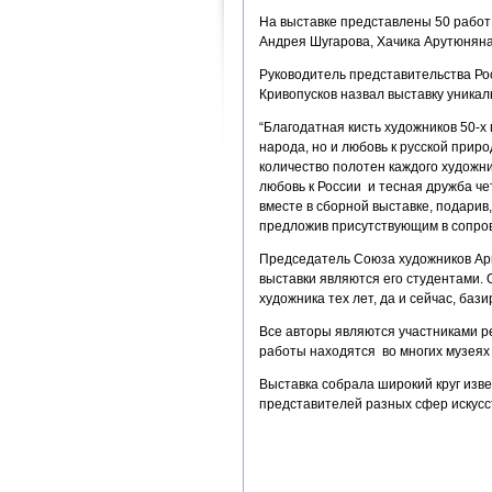
На выставке представлены 50 работ 
Андрея Шугарова, Хачика Арутюнян
Руководитель представительства Ро
Кривопусков назвал выставку уникал
“Благодатная кисть художников 50-х
народа, но и любовь к русской приро
количество полотен каждого художни
любовь к России и тесная дружба ч
вместе в сборной выставке, подарив,
предложив присутствующим в сопров
Председатель Союза художников Арм
выставки являются его студентами.
художника тех лет, да и сейчас, баз
Все авторы являются участниками р
работы находятся во многих музеях 
Выставка собрала широкий круг изв
представителей разных сфер искусст