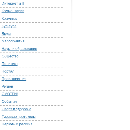
Интернет и IT
Комментарии
Криминал
Культура
Люди
Мероприятия
Наука и образование
Общество
Политика
Портал
Происшествия
Регион
СМОТРИ!
События
Спорт и здоровье
Турецкие протоколы
Церковь и религия