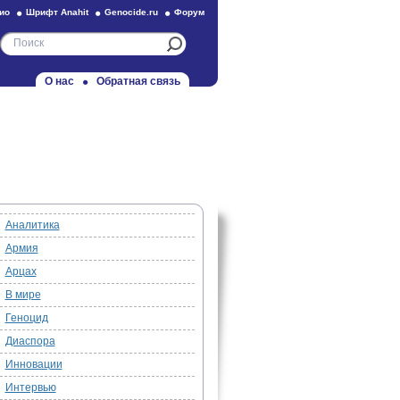
ио
Шрифт Anahit
Genocide.ru
Форум
О нас
Обратная связь
Аналитика
Армия
Арцах
В мире
Геноцид
Диаспора
Инновации
Интервью