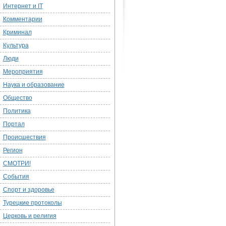
Интернет и IT
Комментарии
Криминал
Культура
Люди
Мероприятия
Наука и образование
Общество
Политика
Портал
Происшествия
Регион
СМОТРИ!
События
Спорт и здоровье
Турецкие протоколы
Церковь и религия