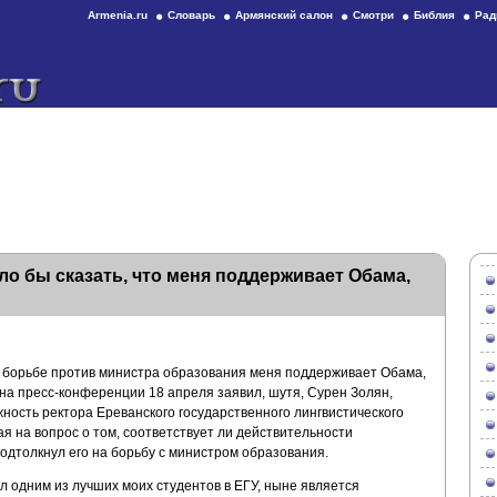
Armenia.ru
Словарь
Армянский салон
Смотри
Библия
Рад
ло бы сказать, что меня поддерживает Обама,
 в борьбе против министра образования меня поддерживает Обама,
на пресс-конференции 18 апреля заявил, шутя, Сурен Золян,
ность ректора Ереванского государственного лингвистического
я на вопрос о том, соответствует ли действительности
одтолкнул его на борьбу с министром образования.
л одним из лучших моих студентов в ЕГУ, ныне является