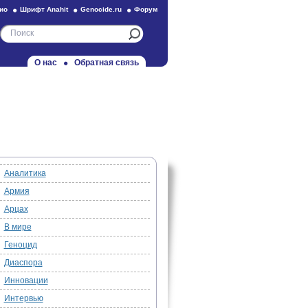
ио
Шрифт Anahit
Genocide.ru
Форум
О нас
Обратная связь
Аналитика
Армия
Арцах
В мире
Геноцид
Диаспора
Инновации
Интервью