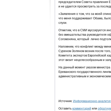
председателем Совета правления ЕГ
и не удается просмотреть за послед
«Заявления о том, что за моей спин
что меня поддерживает Обама, было
слухи.
Отметим, что в СМИ муссируется ин
без вмешательства руководителя оф
Согомоняна, который лично подтолк
Напомним, что конфликт между мин
Суреном Золяном возник после того,
Комитета экспертов Европейской хар
этот визит нецелесообразным и запр
На данный момент указом министра
Ереванского государственного лингв
административным и экономическим
Источник:
Информационно-аналитиче
Оставить
комментарий
или
обратную