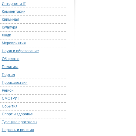
Интернет и IT
Комментарии
Криминал
Культура
Люди
Мероприятия
Наука и образование
Общество
Политика
Портал
Происшествия
Регион
СМОТРИ!
События
Спорт и здоровье
Турецкие протоколы
Церковь и религия