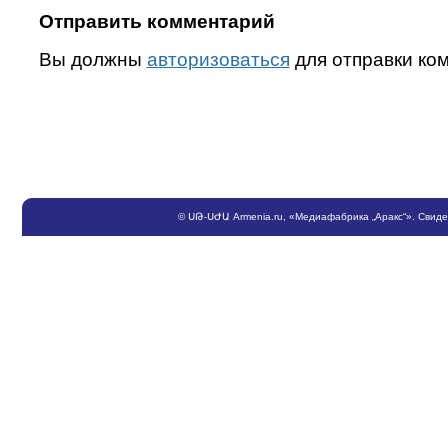
Отправить комментарий
Вы должны
авторизоваться
для отправки ко
©
ՍԹ
-
ՍԺԱ
Armenia.ru
, «Медиафабрика „Аракс“». Свид