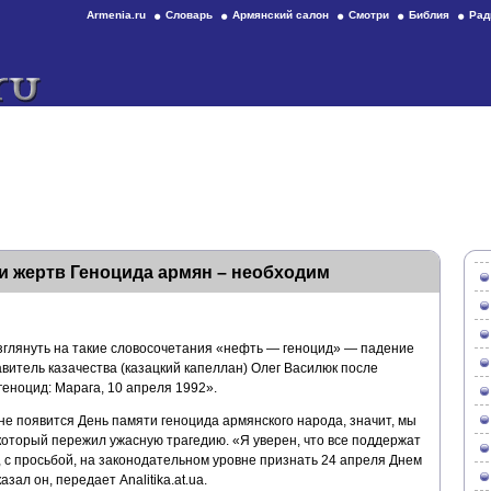
Armenia.ru
Словарь
Армянский салон
Смотри
Библия
Рад
и жертв Геноцида армян – необходим
зглянуть на такие словосочетания «нефть — геноцид» — падение
витель казачества (казацкий капеллан) Олег Василюк после
ноцид: Марага, 10 апреля 1992».
не появится День памяти геноцида армянского народа, значит, мы
который пережил ужасную трагедию. «Я уверен, что все поддержат
 с просьбой, на законодательном уровне признать 24 апреля Днем
ал он, передает Analitika.at.ua.