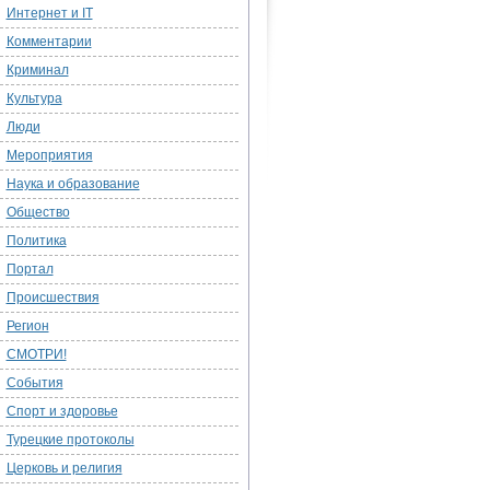
Интернет и IT
Комментарии
Криминал
Культура
Люди
Мероприятия
Наука и образование
Общество
Политика
Портал
Происшествия
Регион
СМОТРИ!
События
Спорт и здоровье
Турецкие протоколы
Церковь и религия