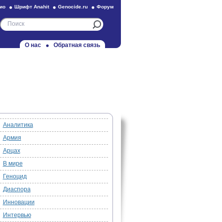
ио
Шрифт Anahit
Genocide.ru
Форум
О нас
Обратная связь
Аналитика
Армия
Арцах
В мире
Геноцид
Диаспора
Инновации
Интервью