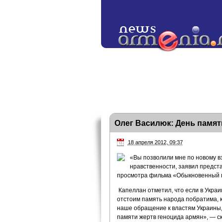
Олег Василюк: День памят
18 апреля 2012, 09:37
«Вы позволили мне по новому в
нравственности, заявил предста
просмотра фильма «Обыкновенный ге
Капеллан отметил, что если в Украи
отстоим память народа побратима, 
наше обращение к властям Украины,
памяти жертв геноцида армян», — сказ