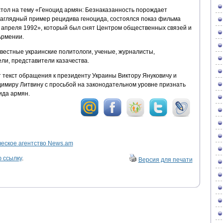
стол на тему «Геноцид армян: Безнаказанность порождает
наглядный пример рецидива геноцида, состоялся показ фильма
 апреля 1992», который был снят Центром общественных связей и
Армении.
вестные украинские политологи, ученые, журналисты,
ли, представители казачества.
т текст обращения к президенту Украины Виктору Януковичу и
имиру Литвину с просьбой на законодательном уровне признать
ида армян.
ское агентство News.am
 ссылку
.
Версия для печати