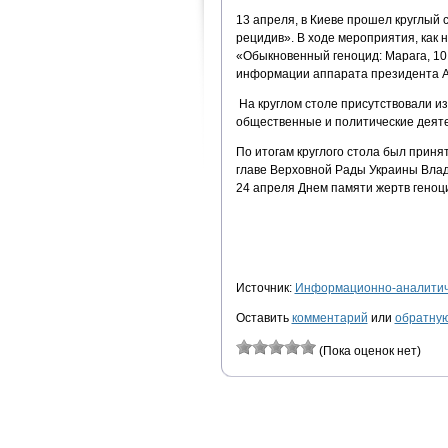
13 апреля, в Киеве прошел круглый 
рецидив». В ходе мероприятия, как 
«Обыкновенный геноцид: Марага, 10
информации аппарата президента 
На круглом столе присутствовали из
общественные и политические деяте
По итогам круглого стола был приня
главе Верховной Рады Украины Влад
24 апреля Днем памяти жертв геноц
Источник:
Информационно-аналитиче
Оставить
комментарий
или
обратную
(Пока оценок нет)