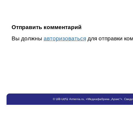
Отправить комментарий
Вы должны
авторизоваться
для отправки ко
©
ՍԹ
-
ՍԺԱ
Armenia.ru
, «Медиафабрика „Аракс“». Свид