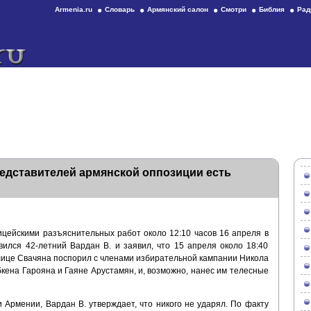
Armenia.ru
Словарь
Армянский салон
Смотри
Библия
Рад
редставителей армянской оппозиции есть
ицейскими разъяснительных работ около 12:10 часов 16 апреля в
ился 42-летний Вардан В. и заявил, что 15 апреля около 18:40
лице Свачяна поспорил с членами избирательной кампании Никола
кена Гарояна и Гаяне Арустамян, и, возможно, нанес им телесные
 Армении, Вардан В. утверждает, что никого не ударял. По факту