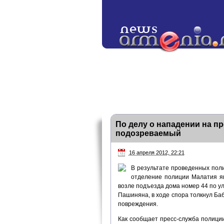
По делу о нападении на п
подозреваемый
16 апреля 2012, 22:21
В результате проведенных пол
отделение полиции Малатия яв
возле подъезда дома номер 44 по у
Пашиняна, в ходе спора толкнул Баб
повреждения.
Как сообщает пресс-служба полиции