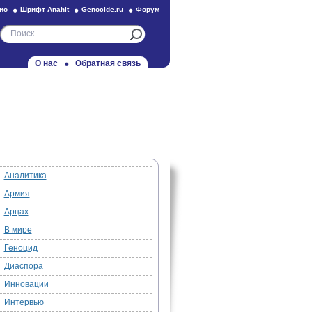
ио
Шрифт Anahit
Genocide.ru
Форум
О нас
Обратная связь
Аналитика
Армия
Арцах
В мире
Геноцид
Диаспора
Инновации
Интервью