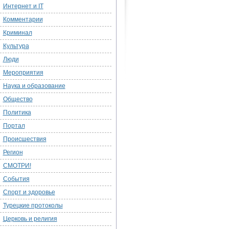
Интернет и IT
Комментарии
Криминал
Культура
Люди
Мероприятия
Наука и образование
Общество
Политика
Портал
Происшествия
Регион
СМОТРИ!
События
Спорт и здоровье
Турецкие протоколы
Церковь и религия