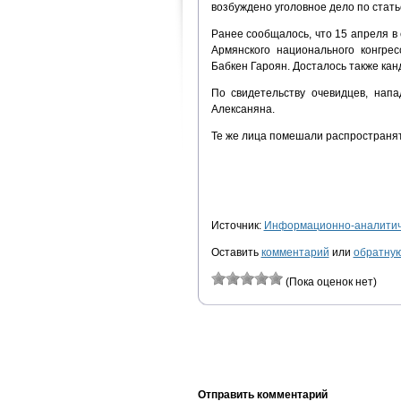
возбуждено уголовное дело по стать
Ранее сообщалось, что 15 апреля в
Армянского национального конгре
Бабкен Гароян. Досталось также кан
По свидетельству очевидцев, нап
Алексаняна.
Те же лица помешали распространя
Источник:
Информационно-аналитиче
Оставить
комментарий
или
обратную
(Пока оценок нет)
Отправить комментарий