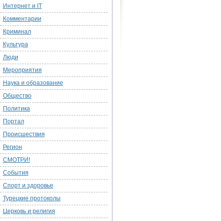
Интернет и IT
Комментарии
Криминал
Культура
Люди
Мероприятия
Наука и образование
Общество
Политика
Портал
Происшествия
Регион
СМОТРИ!
События
Спорт и здоровье
Турецкие протоколы
Церковь и религия