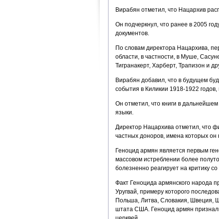
Вирабян отметил, что Нацархив расп
Он подчеркнул, что ранее в 2005 год
документов.
По словам директора Нацархива, пер
области, в частности, в Муше, Сасун
Тигранакерт, Харберт, Трапизон и дру
Вирабян добавил, что в будущем буд
события в Киликии 1918-1922 годов,
Он отметил, что книги в дальнейшем
языки.
Директор Нацархива отметил, что ф
частных доноров, имена которых он 
Геноцид армян является первым ген
массовом истреблении более полуто
болезненно реагирует на критику со
Факт Геноцида армянского народа пр
Уругвай, примеру которого последов
Польша, Литва, Словакия, Швеция, Ш
штата США. Геноцид армян признали
церквей.