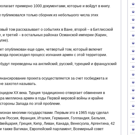
олагает примерно 1000 документами, которые и войдут в книгу.
у публиковался только сборник из небольшого числа этих
вый том рассказывает о событиях в Ване, второй – в Битлисской
е, и третий – в остальных районах Османской империи (Карин,
гие).
ет опубликован еще один, четвертый том, который включит
 когда происходил процесс изгнания армян с этой территории.
 будут переведены на английский, русский, турецкий и французский
инансирование проекта осуществляется за счет госбюджета и
не захотел называть.
оцидом ХХ века. Турция традиционно отвергает обвинения в
ра миллиона армян в годы Первой мировой войны и крайне
 стороны Запада по этой проблеме.
изнан многими государствами. Первым это в 1965 году сделал
али Россия, Франция, Италия, Германия, Голландия, Бельгия,
вейцария, Греция, Кипр, Ливан, Канада, Венесуэла, Аргентина, 42
 также Ватикан, Европейский парламент, Всемирный совет