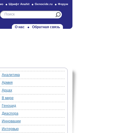
ио
Шрифт Anahit
Genocide.ru
Форум
О нас
Обратная связь
Аналитика
Армия
Арцах
В мире
Геноцид
Диаспора
Инновации
Интервью