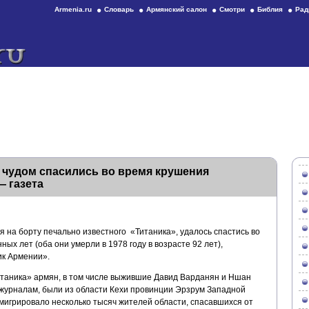
Armenia.ru
Словарь
Армянский салон
Смотри
Библия
Рад
 чудом спасились во время крушения
— газета
 на борту печально известного «Титаника», удалось спастись во
ых лет (оба они умерли в 1978 году в возрасте 92 лет),
ик Армении».
итаника» армян, в том числе выжившие Давид Варданян и Ншан
 журналам, были из области Кехи провинции Эрзрум Западной
эмигрировало несколько тысяч жителей области, спасавшихся от