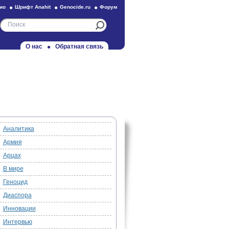
ио
Шрифт Anahit
Genocide.ru
Форум
О нас
Обратная связь
Аналитика
Армия
Арцах
В мире
Геноцид
Диаспора
Инновации
Интервью