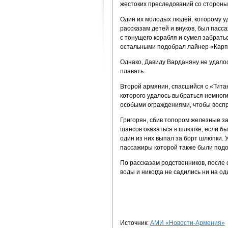
жестоких преследований со стороны 
Один их молодых людей, которому уд
рассказам детей и внуков, был пасс
с тонущего корабля и сумел забратьс
остальными подобрал лайнер «Карп
Однако, Давиду Варданяну не удалос
плавать.
Второй армянин, спасшийся с «Титан
которого удалось выбраться немноги
особыми ограждениями, чтобы восп
Григорян, сбив топором железные зам
шансов оказаться в шлюпке, если бы
один из них выпал за борт шлюпки. У
пассажиры которой также были под
По рассказам родственников, после
воды и никогда не садились ни на од
Источник:
АМИ «Новости-Армения»