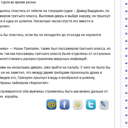
турок во время резни.
алось спастись от гибели на тонущем судне – Давид Варданян, по
ажиром третьего класса. Выломав дверь и выйдя наружу, он прыгнул
я в одну из шлюпок. Несколько часов спустя его вместе в
атия».
ь бы спастись, если бы он незадолго до отъезда не научился
ика» — Ншан Григорян, также был пассажиром третьего класса, из
м, так как пассажиры третьего класса были отделены от остальных
репятствовать распространению вирусных инфекций.
ки на нескольких дверях, смог выйти на палубу. У него не было бы
 он не заметил, что между двумя гребцами произошла драка и
видев это, Григорян прыгнул в воду и взобрался в шлюпку,
обраны лайнером «Карпатия».
 случившегося оба мужчины стремились быть как можно дальше от
ин корабль.