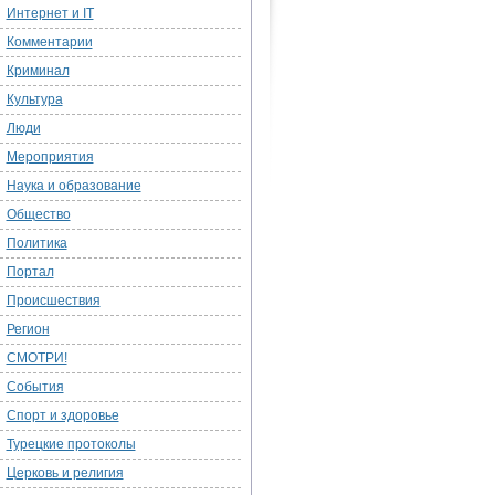
Интернет и IT
Комментарии
Криминал
Культура
Люди
Мероприятия
Наука и образование
Общество
Политика
Портал
Происшествия
Регион
СМОТРИ!
События
Спорт и здоровье
Турецкие протоколы
Церковь и религия