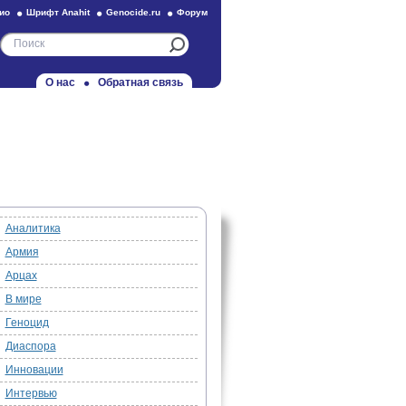
ио
Шрифт Anahit
Genocide.ru
Форум
О нас
Обратная связь
Аналитика
Армия
Арцах
В мире
Геноцид
Диаспора
Инновации
Интервью