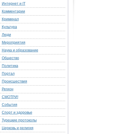
Интернет и IT
Комментарии
Криминал
Культура
Люди
Мероприятия
Наука и образование
Общество
Политика
Портал
Происшествия
Регион
СМОТРИ!
События
Спорт и здоровье
Турецкие протоколы
Церковь и религия