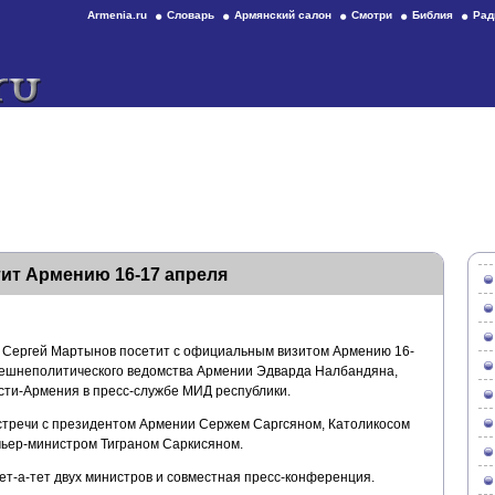
Armenia.ru
Словарь
Армянский салон
Смотри
Библия
Рад
ит Армению 16-17 апреля
 Сергей Мартынов посетит с официальным визитом Армению 16-
нешнеполитического ведомства Армении Эдварда Налбандяна,
сти-Армения в пресс-службе МИД республики.
стречи с президентом Армении Сержем Саргсяном, Католикосом
мьер-министром Тиграном Саркисяном.
тет-а-тет двух министров и совместная пресс-конференция.