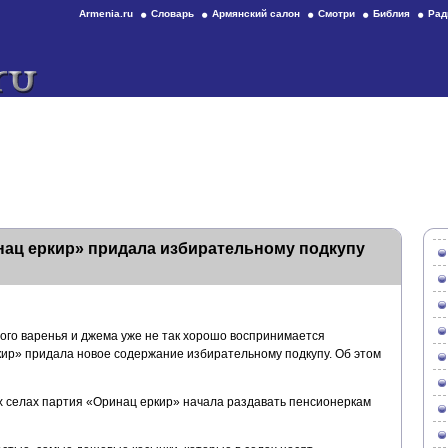
Armenia.ru
Словарь
Армянский салон
Смотри
Библия
Рад
нац еркир» придала избирательному подкупу
ного варенья и джема уже не так хорошо воспринимается
ир» придала новое содержание избирательному подкупу. Об этом
 селах партия «Оринац еркир» начала раздавать пенсионеркам