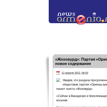
«Жоховурд»: Партия «Ори
новое содержание
12 апреля 2012, 06:03
Увидев, что раздача просрочен
обществом, партия «Оринац ерк
пишет газета «Жоховурд».
«Сейчас в Ванадзоре и близлежащих
косынки.