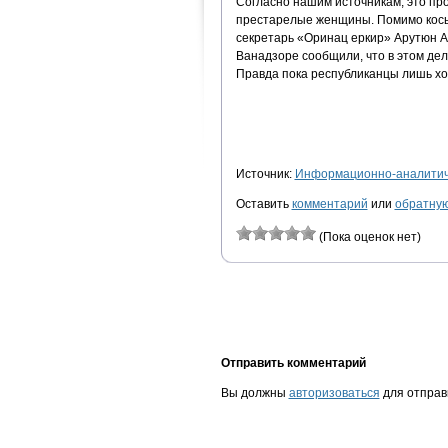
Согласно нашим источникам, это про
престарелые женщины. Помимо косы
секретарь «Оринац еркир» Арутюн Ам
Ванадзоре сообщили, что в этом дел
Правда пока республиканцы лишь хо
Источник:
Информационно-аналитиче
Оставить
комментарий
или
обратную
(Пока оценок нет)
Отправить комментарий
Вы должны
авторизоваться
для отправ