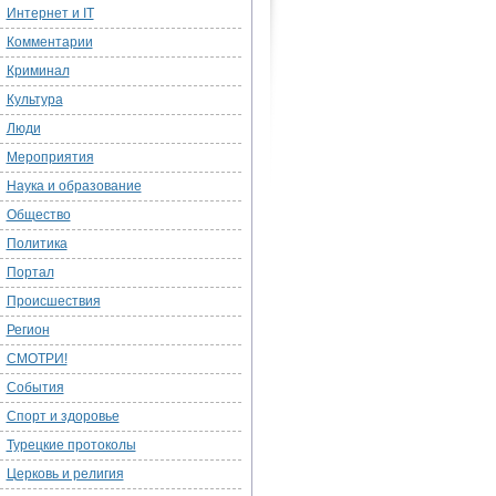
Интернет и IT
Комментарии
Криминал
Культура
Люди
Мероприятия
Наука и образование
Общество
Политика
Портал
Происшествия
Регион
СМОТРИ!
События
Спорт и здоровье
Турецкие протоколы
Церковь и религия