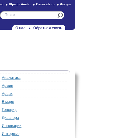
ио
Шрифт Anahit
Genocide.ru
Форум
О нас
Обратная связь
Аналитика
Армия
Арцах
В мире
Геноцид
Диаспора
Инновации
Интервью