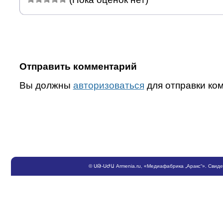
Отправить комментарий
Вы должны
авторизоваться
для отправки ко
©
ՍԹ
-
ՍԺԱ
Armenia.ru
, «Медиафабрика „Аракс“». Свид