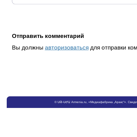
Отправить комментарий
Вы должны
авторизоваться
для отправки ко
©
ՍԹ
-
ՍԺԱ
Armenia.ru
, «Медиафабрика „Аракс“». Свид