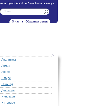
ио
Шрифт Anahit
Genocide.ru
Форум
О нас
Обратная связь
Аналитика
Армия
Арцах
В мире
Геноцид
Диаспора
Инновации
Интервью