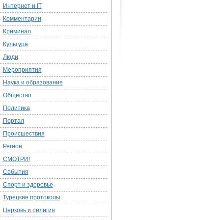
Интернет и IT
Комментарии
Криминал
Культура
Люди
Мероприятия
Наука и образование
Общество
Политика
Портал
Происшествия
Регион
СМОТРИ!
События
Спорт и здоровье
Турецкие протоколы
Церковь и религия