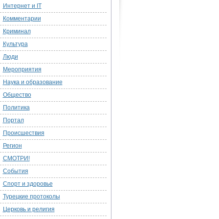
Интернет и IT
Комментарии
Криминал
Культура
Люди
Мероприятия
Наука и образование
Общество
Политика
Портал
Происшествия
Регион
СМОТРИ!
События
Спорт и здоровье
Турецкие протоколы
Церковь и религия