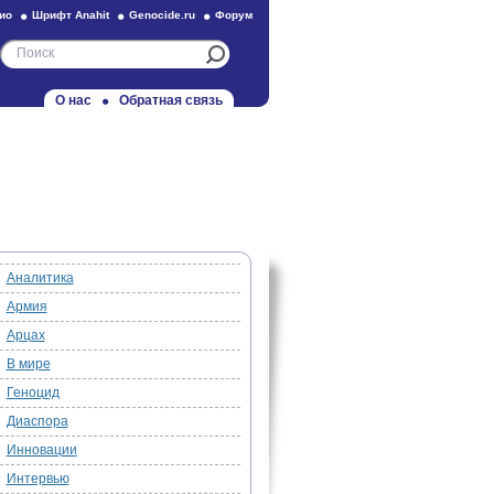
ио
Шрифт Anahit
Genocide.ru
Форум
О нас
Обратная связь
Аналитика
Армия
Арцах
В мире
Геноцид
Диаспора
Инновации
Интервью