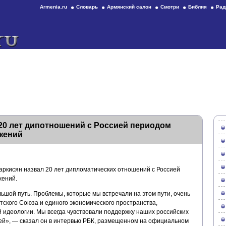
Armenia.ru
Словарь
Армянский салон
Смотри
Библия
Рад
20 лет дипотношений с Россией периодом
жений
ркисян назвал 20 лет дипломатических отношений с Россией
жений.
ьшой путь. Проблемы, которые мы встречали на этом пути, очень
тского Союза и единого экономического пространства,
идеологии. Мы всегда чувствовали поддержку наших российских
тей», — сказал он в интервью РБК, размещенном на официальном