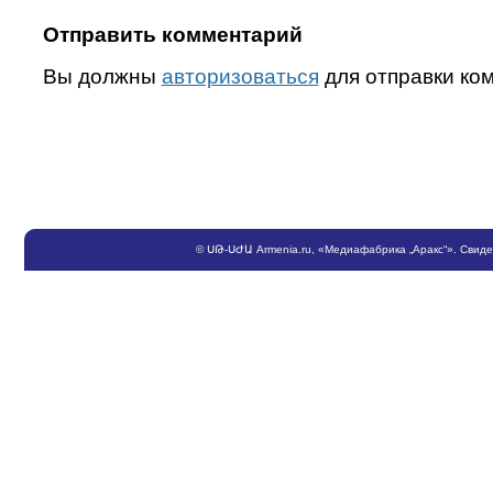
Отправить комментарий
Вы должны
авторизоваться
для отправки ко
©
ՍԹ
-
ՍԺԱ
Armenia.ru
, «Медиафабрика „Аракс“». Свид