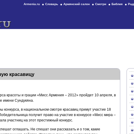
Armenia.ru
Словарь
Армянский салон
Смотри
Библия
Рад
вую красавицу
са красоты и грации «Мисс Армения – 2012» пройдет 10 апреля, в
е имени Сундукяна.
 конкурса, в национальном смотре красавиц примут участие 18
 Победительница получит право на участие в конкурсе «Мисс мира –
ала участниц на этот престижный конкурс.
пешат оглашать. Не спешат они рассказать и о том, какие