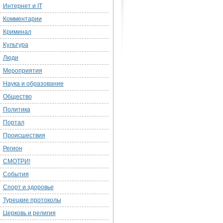
Интернет и IT
Комментарии
Криминал
Культура
Люди
Мероприятия
Наука и образование
Общество
Политика
Портал
Происшествия
Регион
СМОТРИ!
События
Спорт и здоровье
Турецкие протоколы
Церковь и религия