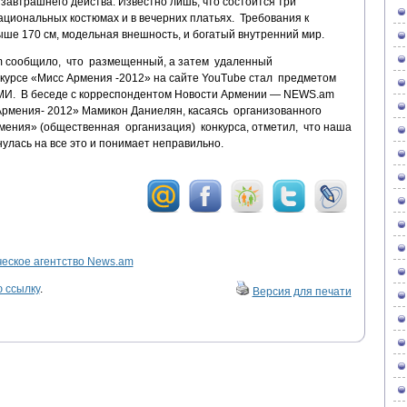
завтрашнего действа. Известно лишь, что состоится три
ациональных костюмах и в вечерних платьях. Требования к
ыше 170 см, модельная внешность, и богатый внутренний мир.
 сообщило, что размещенный, а затем удаленный
курсе «Мисс Армения -2012» на сайте YouTube стал предметом
СМИ. В беседе с корреспондентом Новости Армении — NEWS.am
Армения- 2012» Мамикон Даниелян, касаясь организованного
мения» (общественная организация) конкурса, отметил, что наша
улась на все это и понимает неправильно.
ское агентство News.am
 ссылку
.
Версия для печати