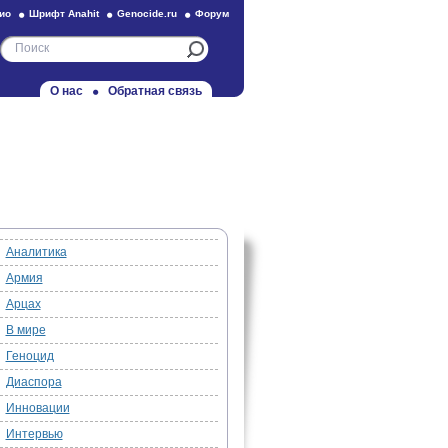
ио
Шрифт Anahit
Genocide.ru
Форум
О нас
Обратная связь
Аналитика
Армия
Арцах
В мире
Геноцид
Диаспора
Инновации
Интервью