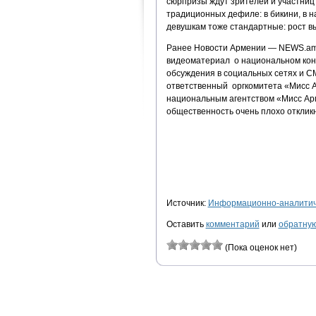
сюрпризы ждут зрителей и участниц 
традиционных дефиле: в бикини, в н
девушкам тоже стандартные: рост в
Ранее Новости Армении — NEWS.am
видеоматериал о национальном кон
обсуждения в социальных сетях и 
ответственный оргкомитета «Мисс 
национальным агентством «Мисс Ар
общественность очень плохо откликн
Источник:
Информационно-аналитиче
Оставить
комментарий
или
обратную
(Пока оценок нет)