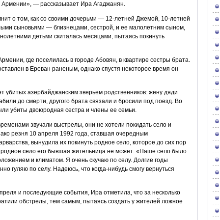
до Армении», — рассказывает Ира Агаджанян.
ит о том, как со своими дочерьми — 12-летней Джемой, 10-летней
алыми сыновьями — близнецами, сестрой, и ее малолетним сыном,
нолетними детьми скиталась месяцами, пытаясь покинуть
рмении, где поселилась в городе Абовян, в квартире сестры брата.
оставлен в Ереван раненым, однако спустя некоторое время он
ет убитых азербайджанским зверьем родственников: жену дяди
абили до смерти, другого брата связали и бросили под поезд. Во
ыли убиты двоюродная сестра и члены ее семьи.
временами звучали выстрелы, они не хотели покидать село и
нако резня 10 апреля 1992 года, ставшая очередным
рварства, вынудила их покинуть родное село, которое до сих пор
ь родное село его бывшая жительница не может: «Наше село было
ожением и климатом. Я очень скучаю по селу. Долгие годы
но гуляю по селу. Надеюсь, что когда-нибудь смогу вернуться
преля и последующие события, Ира отметила, что за несколько
атили обстрелы, тем самым, пытаясь создать у жителей ложное