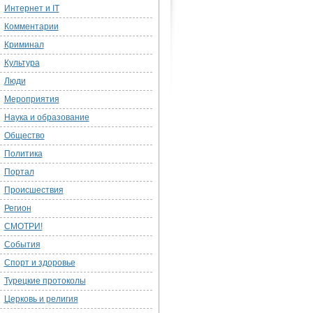
Интернет и IT
Комментарии
Криминал
Культура
Люди
Мероприятия
Наука и образование
Общество
Политика
Портал
Происшествия
Регион
СМОТРИ!
События
Спорт и здоровье
Турецкие протоколы
Церковь и религия