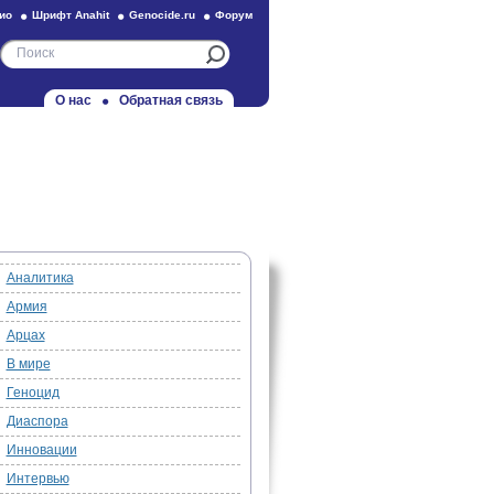
ио
Шрифт Anahit
Genocide.ru
Форум
О нас
Обратная связь
Аналитика
Армия
Арцах
В мире
Геноцид
Диаспора
Инновации
Интервью