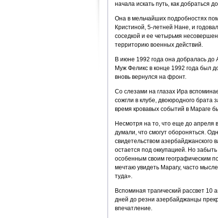
начала искать путь, как добраться 
Она в мельчайших подробностях помн
Кристиной, 5-летней Нане, и годов
соседкой и ее четырьмя несовершен
территорию военных действий.
В июне 1992 года она добралась до А
Муж Феликс в конце 1992 года был д
вновь вернулся на фронт.
Со слезами на глазах Ира вспомина
сожгли в клубе, двоюродного брата з
время кровавых событий в Мараге б
Несмотря на то, что еще до апреля 
думали, что смогут обороняться. Од
свидетельством азербайджанского ва
остается под оккупацией. Но забыт
особенным своим географическим пол
мечтаю увидеть Марагу, часто мыслен
туда».
Вспоминая трагический рассвет 10 а
дней до резни азербайджанцы прекр
впечатление.