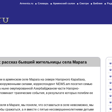
Armenia.ru
Словарь
Армянский салон
Смотри
Библия
Рад
 рассказ бывшей жительницы села Марага
ни в армянском селе Марага на севере Нагорного Карабаха,
вооруженными силами, корреспондент NEWS.am посетил семью
 ныне оккупированной Азербайджаном части Нагорно-
поминает трагические события, в результате которых погибли ее
ля в Мараге, мы поняли, что оставаться в селе невозможно, мы
обы сражаться, а я вместе с пятью несовершеннолетними детьми