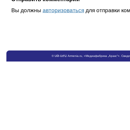
Вы должны
авторизоваться
для отправки ко
©
ՍԹ
-
ՍԺԱ
Armenia.ru
, «Медиафабрика „Аракс“». Свид