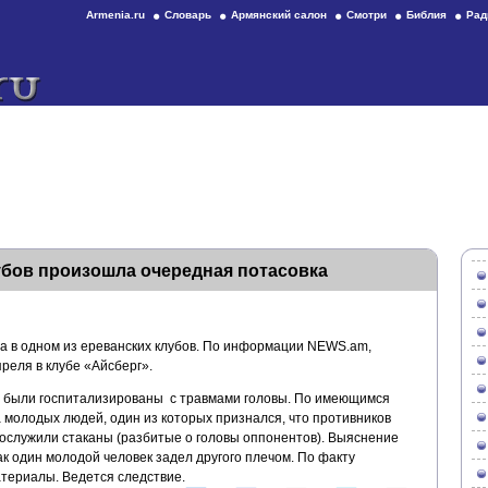
Armenia.ru
Словарь
Армянский салон
Смотри
Библия
Рад
убов произошла очередная потасовка
 в одном из ереванских клубов. По информации NEWS.am,
реля в клубе «Айсберг».
, были госпитализированы с травмами головы. По имеющимся
 молодых людей, один из которых признался, что противников
послужили стаканы (разбитые о головы оппонентов). Выяснение
к один молодой человек задел другого плечом. По факту
териалы. Ведется следствие.