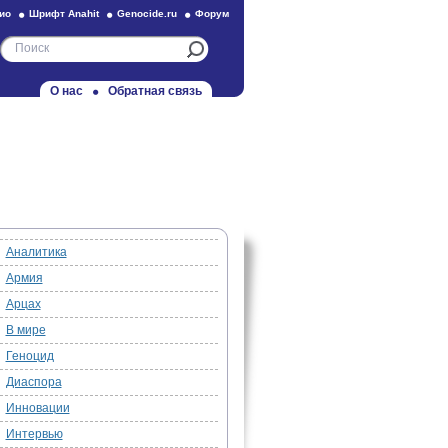
ио
Шрифт Anahit
Genocide.ru
Форум
О нас
Обратная связь
Аналитика
Армия
Арцах
В мире
Геноцид
Диаспора
Инновации
Интервью