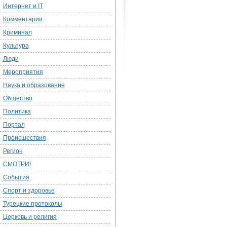
Интернет и IT
Комментарии
Криминал
Культура
Люди
Мероприятия
Наука и образование
Общество
Политика
Портал
Происшествия
Регион
СМОТРИ!
События
Спорт и здоровье
Турецкие протоколы
Церковь и религия