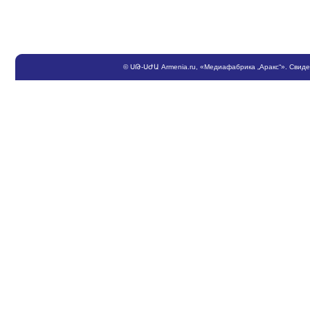
©
ՍԹ
-
ՍԺԱ
Armenia.ru
, «Медиафабрика „Аракс“». Свид