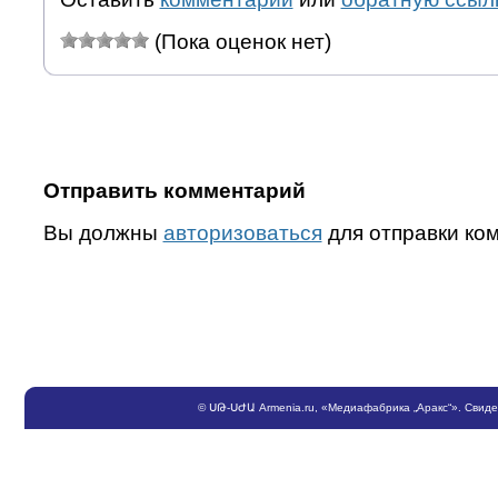
(Пока оценок нет)
Отправить комментарий
Вы должны
авторизоваться
для отправки ко
©
ՍԹ
-
ՍԺԱ
Armenia.ru
, «Медиафабрика „Аракс“». Свид