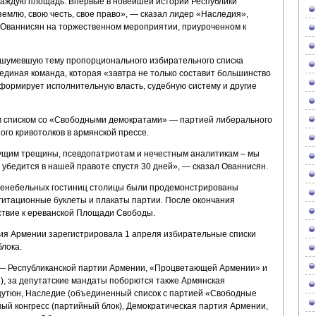
 каждую площадь. Впервые в новейшей истории Республики
емлю, свою честь, свое право», — сказал лидер «Наследия»,
ваннисян на торжественном мероприятии, приуроченном к
ашумевшую тему пропорционального избирательного списка
единая команда, которая «завтра не только составит большинство
сформирует исполнительную власть, судебную систему и другие
 списком со «Свободными демократами» — партией либерального
ого кривотолков в армянской прессе.
ущим трещины, псевдопатриотам и нечестным аналитикам – мы
т убедится в нашей правоте спустя 30 дней», — сказал Ованнисян.
шенебельных гостиниц столицы были продемонстрированы
итационные буклеты и плакаты партии. После окончания
ствие к ереванской Площади Свободы.
ия Армении зарегистрировала 1 апреля избирательные списки
блока.
— Республиканской партии Армении, «Процветающей Армении» и
), за депутатские мандаты поборются также Армянская
тюн, Наследие (объединенный список с партией «Свободные
ый конгресс (партийный блок), Демократическая партия Армении,