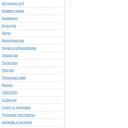
Интернет и IT
Комментарии
Криминал
Культура
Люди
Мероприятия
Наука и образование
Общество
Политика
Портал
Происшествия
Регион
СМОТРИ!
События
Спорт и здоровье
Турецкие протоколы
Церковь и религия