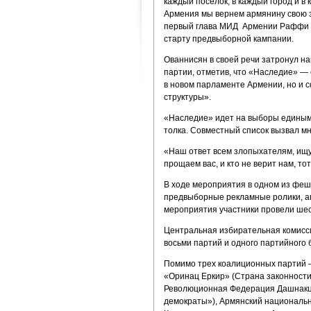
каждый поселок, в каждый город и в
Армения мы вернем армянину свою з
первый глава МИД Армении Раффи О
старту предвыборной кампании.
Ованнисян в своей речи затронул н
партии, отметив, что «Наследие» — 
в новом парламенте Армении, но и 
структуры».
«Наследие» идет на выборы единым
толка. Совместный список вызвал мн
«Наш ответ всем злопыхателям, ищ
прощаем вас, и кто не верит нам, то
В ходе мероприятия в одном из фе
предвыборные рекламные ролики, аг
мероприятия участники провели ше
Центральная избирательная комисс
восьми партий и одного партийного 
Помимо трех коалиционных партий 
«Оринац Еркир» (Страна законности
Революционная Федерация Дашнакцу
демократы»), Армянский национальн