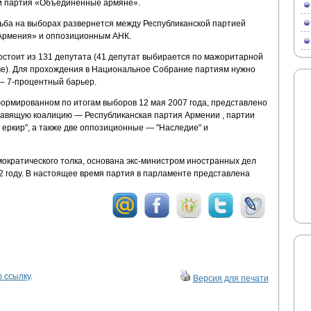
и партия «Объединенные армяне».
рьба на выборах развернется между Республиканской партией
Армения» и оппозиционным АНК.
тоит из 131 депутата (41 депутат выбирается по мажоритарной
ме). Для прохождения в Национальное Собрание партиям нужно
 – 7-процентный барьер.
рмированном по итогам выборов 12 мая 2007 года, представлено
правящую коалицию — Республиканская партия Армении , партии
еркир", а также две оппозиционные — "Наследие" и
кратического толка, основана экс-министром иностранных дел
году. В настоящее время партия в парламенте представлена
 ссылку
.
Версия для печати