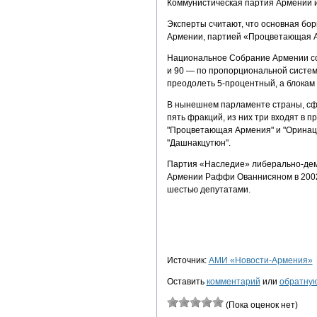
Коммунистическая партия Армении 
Эксперты считают, что основная бо
Армении, партией «Процветающая 
Национальное Собрание Армении сос
и 90 — по пропорциональной систе
преодолеть 5-процентный, а блокам
В нынешнем парламенте страны, сфо
пять фракций, из них три входят в 
"Процветающая Армения" и "Оринац 
"Дашнакцутюн".
Партия «Наследие» либерально-демо
Армении Раффи Ованнисяном в 2002 
шестью депутатами.
Источник:
АМИ «Новости-Армения»
Оставить
комментарий
или
обратную
(Пока оценок нет)