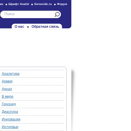
ио
Шрифт Anahit
Genocide.ru
Форум
О нас
Обратная связь
Аналитика
Армия
Арцах
В мире
Геноцид
Диаспора
Инновации
Интервью