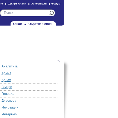
ио
Шрифт Anahit
Genocide.ru
Форум
О нас
Обратная связь
Аналитика
Армия
Арцах
В мире
Геноцид
Диаспора
Инновации
Интервью