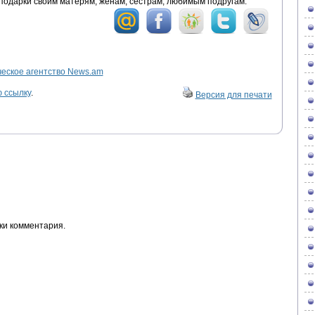
 подарки своим матерям, женам, сестрам, любимым подругам.
ское агентство News.am
 ссылку
.
Версия для печати
ки комментария.