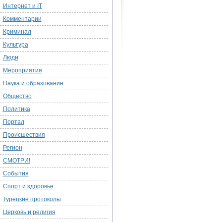
Интернет и IT
Комментарии
Криминал
Культура
Люди
Мероприятия
Наука и образование
Общество
Политика
Портал
Происшествия
Регион
СМОТРИ!
События
Спорт и здоровье
Турецкие протоколы
Церковь и религия