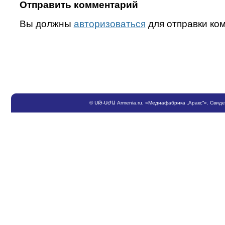
Отправить комментарий
Вы должны
авторизоваться
для отправки ко
©
ՍԹ
-
ՍԺԱ
Armenia.ru
, «Медиафабрика „Аракс“». Свид