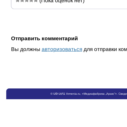
(Пока оценок нет)
Отправить комментарий
Вы должны
авторизоваться
для отправки ко
©
ՍԹ
-
ՍԺԱ
Armenia.ru
, «Медиафабрика „Аракс“». Свид