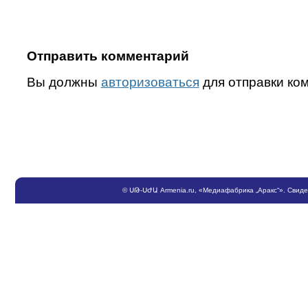
Отправить комментарий
Вы должны
авторизоваться
для отправки ко
©
ՍԹ
-
ՍԺԱ
Armenia.ru
, «Медиафабрика „Аракс“». Свид