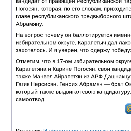
кандидат от правящей Республиканской п
Погосян, которая, по его словам, приходи
главе республиканского предвыборного ш
Абрамяну.
На вопрос почему он баллотируется именн
избирательном округе, Карапетыч дал лако
захотелось. И я уверен, что одержу победу
Отметим, что в 17-ом избирательном округ
Карапетяна и Карине Погосян, свои канди
также Манвел Айрапетян из АРФ Дашнакцу
Гагик Нерсисян. Генрих Абрамян — брат О
который также выдвигал свою кандидатуру
самоотвод.
Источник:
Информационно-аналитическое 