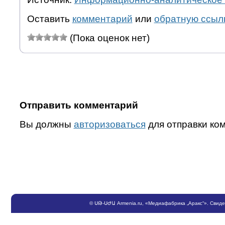
Оставить
комментарий
или
обратную ссыл
(Пока оценок нет)
Отправить комментарий
Вы должны
авторизоваться
для отправки ко
©
ՍԹ
-
ՍԺԱ
Armenia.ru
, «Медиафабрика „Аракс“». Свид