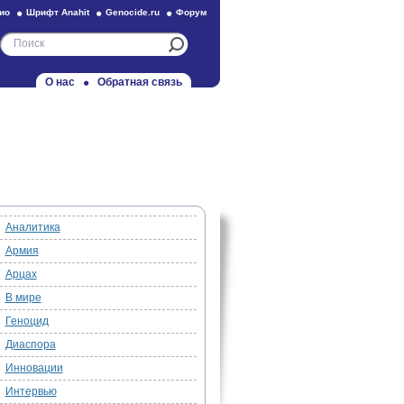
ио
Шрифт Anahit
Genocide.ru
Форум
О нас
Обратная связь
Аналитика
Армия
Арцах
В мире
Геноцид
Диаспора
Инновации
Интервью