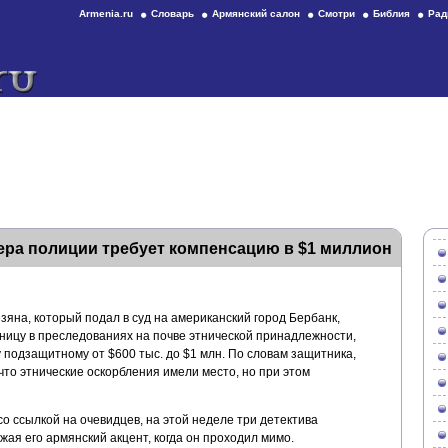
Armenia.ru
Словарь
Армянский салон
Смотри
Библия
Рад
ера полиции требует компенсацию в $1 миллион
зяна, который подал в суд на американский город Бербанк,
ицу в преследованиях на почве этнической принадлежности,
 подзащитному от $600 тыс. до $1 млн. По словам защитника,
что этнические оскорбления имели место, но при этом
со ссылкой на очевидцев, на этой неделе три детектива
ая его армянский акцент, когда он проходил мимо.