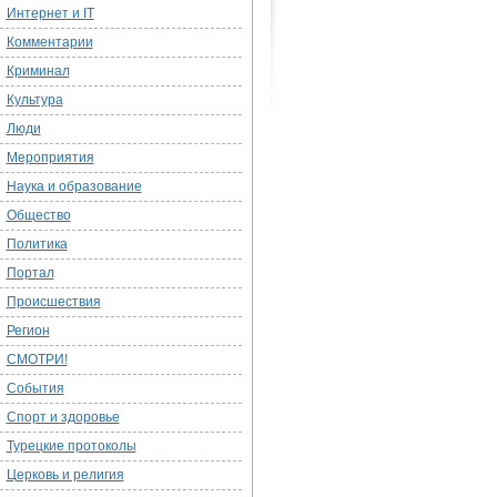
Интернет и IT
Комментарии
Криминал
Культура
Люди
Мероприятия
Наука и образование
Общество
Политика
Портал
Происшествия
Регион
СМОТРИ!
События
Спорт и здоровье
Турецкие протоколы
Церковь и религия