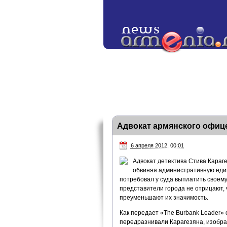
Адвокат армянского офиц
6 апреля 2012, 00:01
Адвокат детектива Стива Караге
обвиняя административную един
потребовал у суда выплатить своему
представители города не отрицают, 
преуменьшают их значимость.
Как передает «The Burbank Leader» 
передразнивали Карагезяна, изображ