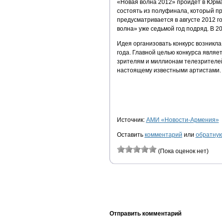
«Новая волна 2012» пройдет в Юрмал
состоять из полуфинала, который пр
предусматривается в августе 2012 г
волна» уже седьмой год подряд. В 2
Идея организовать конкурс возникла
года. Главной целью конкурса являе
зрителям и миллионам телезрителей
настоящему известными артистами.
Источник:
АМИ «Новости-Армения»
Оставить
комментарий
или
обратную
(Пока оценок нет)
Отправить комментарий