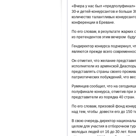
«Вчера у нас был «предполуфинал» 
30-и детей-конкурсантов и больше 
количество талантливых конкурсанто
конференции в Ереване.
По его словам, в результате жарких
из претендентов этим вечером буду
Гендиректор конкурса подчеркнул, ч
являются прежде всего современност
Он отметил, что желание представи
исполнители из армянской Диаспоры,
представлять страны своего прожив
патриотических побуждений, что вес
Румянцев сообщил, что на сегодняшн
полуфинале конкурса, отметив при э
представители из порядка 40 стран.
По его словам, призовой фонд конку
над тем, чтобы довести его до 150 т
В свою очередь директор национальн
целом для участия в отборочном туре
молодых людей от 16 до 30 лет. Ко