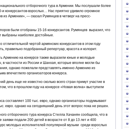
национального отборочного тура в Армении. Мы послушали более
30-и конкурсантов-взрослых… Нас приятно удивило огромное
в из Армении», — сказал Румянцев в четверг на пресс-
 споров были отобраны 15-16 конкурсантов. Румянцев выразил, что
т выбраны наиболее достойные.
то отличительной чертой армянских конкурсантов в этом году
ь, правильно подобранный репертуар, красота и колорит.
ть Армению на конкурсе также выразили юные и молодые
 в частности из России и Шанхая, которые вполне могли бы
ания, однако пожелали представлять именно Армению из
ьма впечатлило организаторов конкурса.
ий день еще не известно сколько всего стран примут участие в
том, что в прошлом году на конкурсе «Новая волна» выступили
рса составляет 100 тыс. евро, однако организаторы подумывают
ыс. евро. однако на сегодняшний день этот вопрос пока не решен.
ого отборочного тура конкурса Стелла Хачанян сообщила, что в
 заявки подали 200 детей в возрасте от 8 до 13 лет и 400
нкурс молодых исполнителей популярной музыки среди взрослых