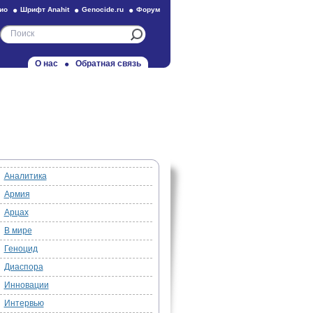
ио
Шрифт Anahit
Genocide.ru
Форум
О нас
Обратная связь
Аналитика
Армия
Арцах
В мире
Геноцид
Диаспора
Инновации
Интервью