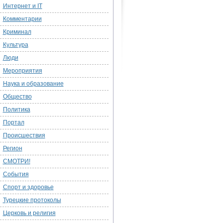
Интернет и IT
Комментарии
Криминал
Культура
Люди
Мероприятия
Наука и образование
Общество
Политика
Портал
Происшествия
Регион
СМОТРИ!
События
Спорт и здоровье
Турецкие протоколы
Церковь и религия