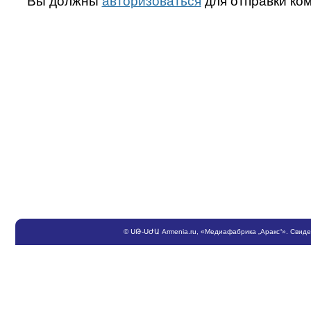
Вы должны
авторизоваться
для отправки ко
©
ՍԹ
-
ՍԺԱ
Armenia.ru
, «Медиафабрика „Аракс“». Свид