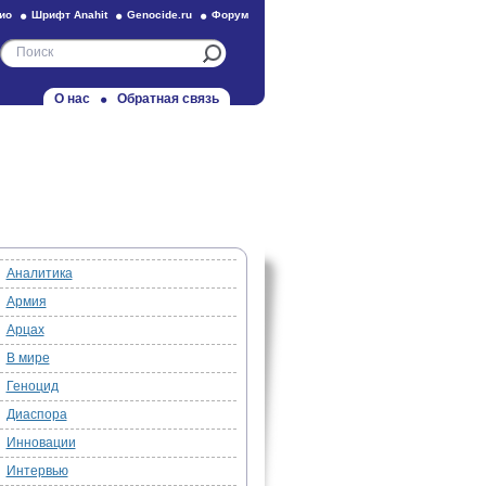
ио
Шрифт Anahit
Genocide.ru
Форум
О нас
Обратная связь
Аналитика
Армия
Арцах
В мире
Геноцид
Диаспора
Инновации
Интервью