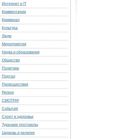
Интернет и IT
Комментарии
Криминал
Культура
Люди
Мероприятия
Наука и образование
Общество
Политика
Портал
Происшествия
Регион
СМОТРИ!
События
Спорт и здоровье
Турецкие протоколы
Церковь и религия