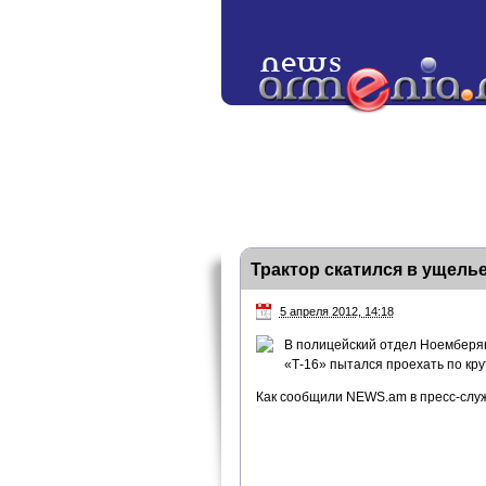
Трактор скатился в ущель
5 апреля 2012, 14:18
В полицейский отдел Ноемберя
«Т-16» пытался проехать по крут
Как сообщили NEWS.am в пресс-служ