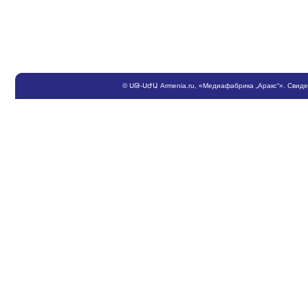
©
ՍԹ
-
ՍԺԱ
Armenia.ru
, «Медиафабрика „Аракс“». Свид